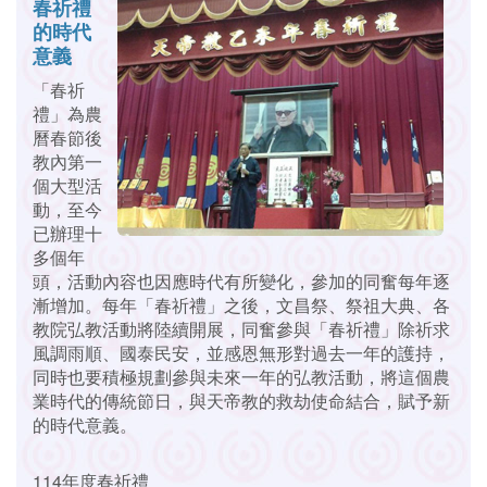
春祈禮
的時代
意義
「春祈
禮」為農
曆春節後
教內第一
個大型活
動，至今
已辦理十
多個年
頭，活動內容也因應時代有所變化，參加的同奮每年逐
漸增加。每年「春祈禮」之後，文昌祭、祭祖大典、各
教院弘教活動將陸續開展，同奮參與「春祈禮」除祈求
風調雨順、國泰民安，並感恩無形對過去一年的護持，
同時也要積極規劃參與未來一年的弘教活動，將這個農
業時代的傳統節日，與天帝教的救劫使命結合，賦予新
的時代意義。
114年度春祈禮