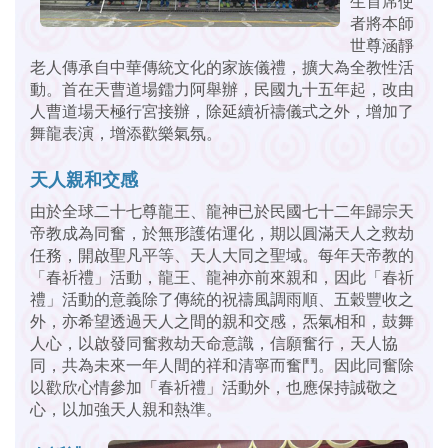
生首席使
者將本師
世尊涵靜
老人傳承自中華傳統文化的家族儀禮，擴大為全教性活
動。首在天曹道場鐳力阿舉辦，民國九十五年起，改由
人曹道場天極行宮接辦，除延續祈禱儀式之外，增加了
舞龍表演，增添歡樂氣氛。
天人親和交感
由於全球二十七尊龍王、龍神已於民國七十二年歸宗天
帝教成為同奮，於無形護佑運化，期以圓滿天人之救劫
任務，開啟聖凡平等、天人大同之聖域。每年天帝教的
「春祈禮」活動，龍王、龍神亦前來親和，因此「春祈
禮」活動的意義除了傳統的祝禱風調雨順、五穀豐收之
外，亦希望透過天人之間的親和交感，炁氣相和，鼓舞
人心，以啟發同奮救劫天命意識，信願奮行，天人協
同，共為未來一年人間的祥和清寧而奮鬥。因此同奮除
以歡欣心情參加「春祈禮」活動外，也應保持誠敬之
心，以加強天人親和熱準。