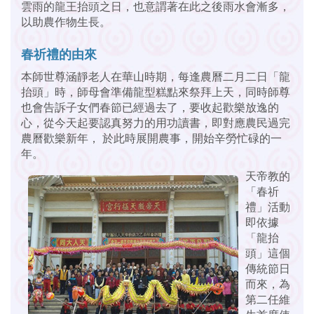
雲雨的龍王抬頭之日，也意謂著在此之後雨水會漸多，
以助農作物生長。
春祈禮的由來
本師世尊涵靜老人在華山時期，每逢農曆二月二日「龍
抬頭」時，師母會準備龍型糕點來祭拜上天，同時師尊
也會告訴子女們春節已經過去了，要收起歡樂放逸的
心，從今天起要認真努力的用功讀書，即對應農民過完
農曆歡樂新年， 於此時展開農事，開始辛勞忙碌的一
年。
天帝教的
「春祈
禮」活動
即依據
「龍抬
頭」這個
傳統節日
而來，為
第二任維