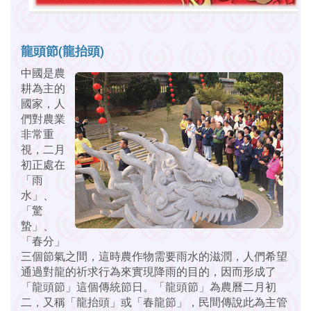
龍頭節(龍抬頭)
中國是農
耕為主的
國家，人
們對農業
非常重
視，二月
初正處在
「雨
水」、
「驚
蟄」、
「春分」
三個節氣之間，這時農作物需要雨水的滋潤，人們希望
通過對龍的祈求行為來實現降雨的目的，因而形成了
「龍頭節」這個傳統節日。「龍頭節」為農曆二月初
二，又稱「龍抬頭」或「春龍節」，民間傳說此為主管